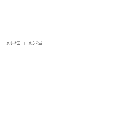
|
京东社区
|
京东公益