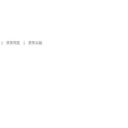
|
京东社区
|
京东公益