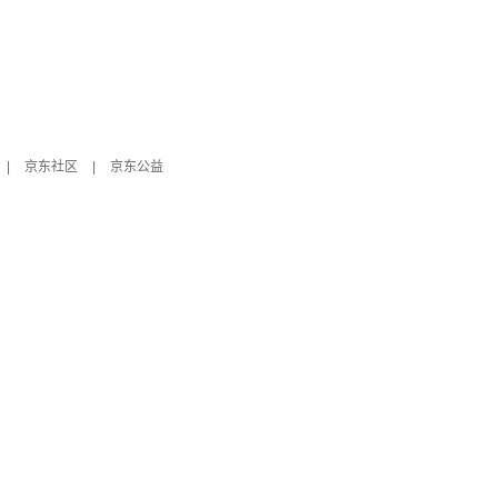
|
京东社区
|
京东公益