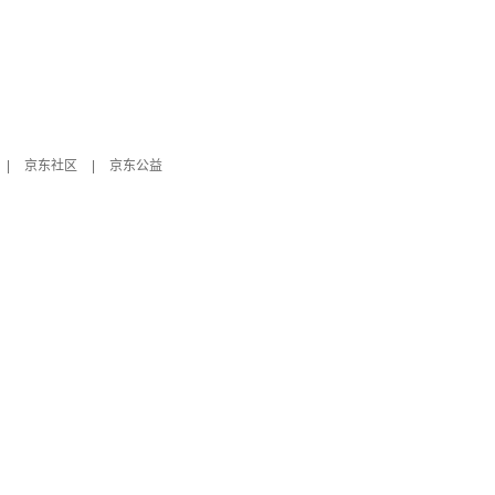
|
京东社区
|
京东公益