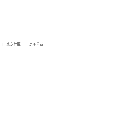
|
京东社区
|
京东公益