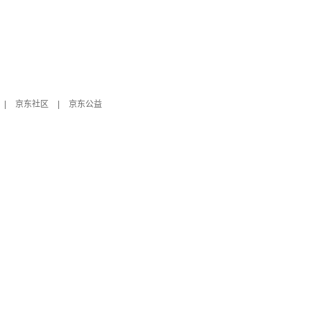
|
京东社区
|
京东公益