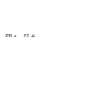
|
京东社区
|
京东公益