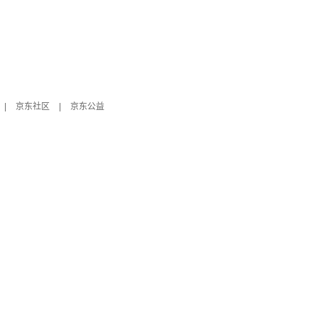
|
京东社区
|
京东公益