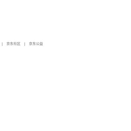
|
京东社区
|
京东公益