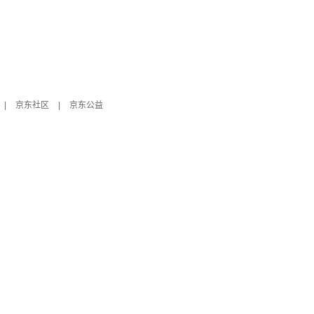
|
京东社区
|
京东公益