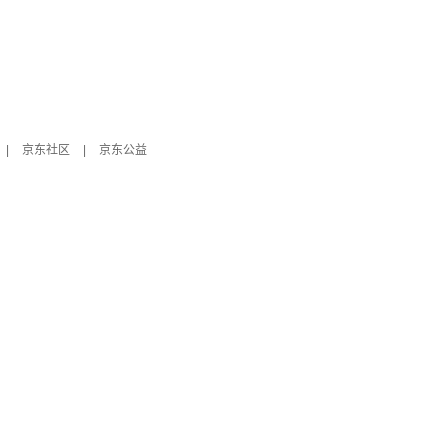
|
京东社区
|
京东公益