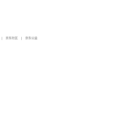
|
京东社区
|
京东公益