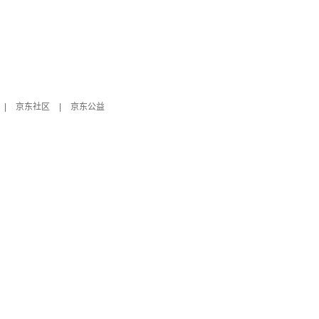
|
京东社区
|
京东公益