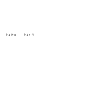
|
京东社区
|
京东公益