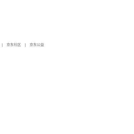
|
京东社区
|
京东公益