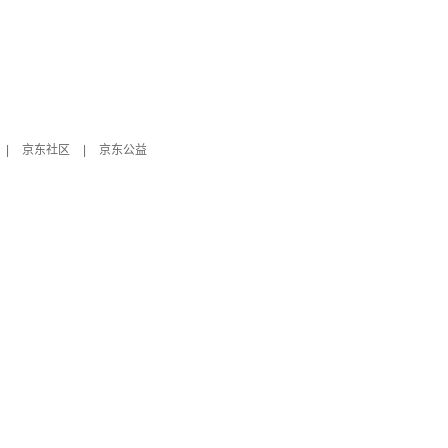
|
京东社区
|
京东公益