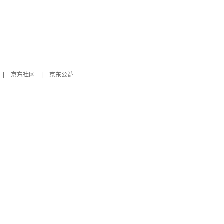
|
京东社区
|
京东公益