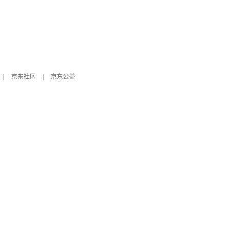
|
京东社区
|
京东公益