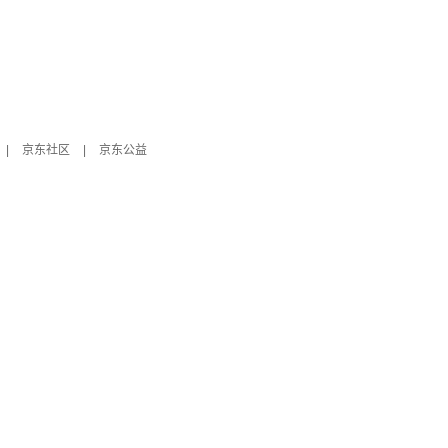
|
京东社区
|
京东公益