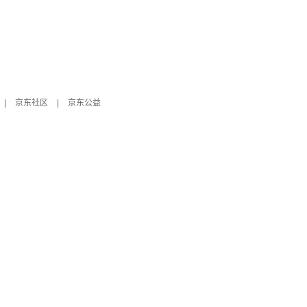
|
京东社区
|
京东公益