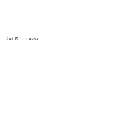
|
京东社区
|
京东公益