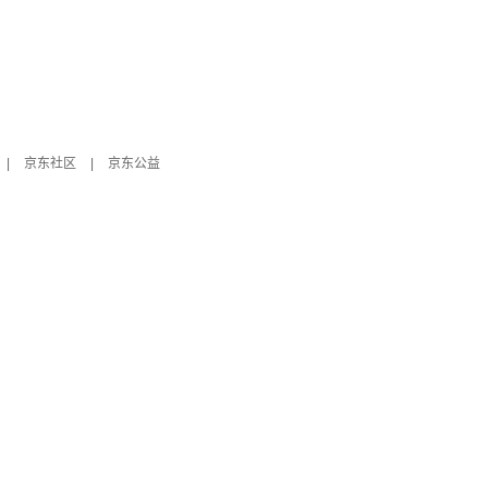
|
京东社区
|
京东公益