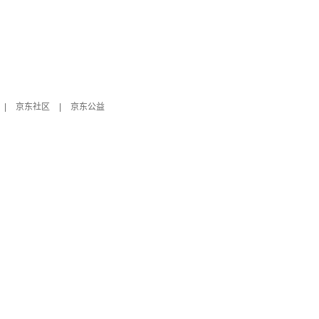
|
京东社区
|
京东公益