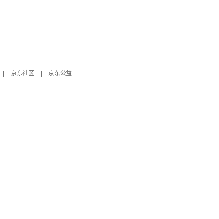
|
京东社区
|
京东公益