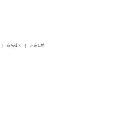
|
京东社区
|
京东公益