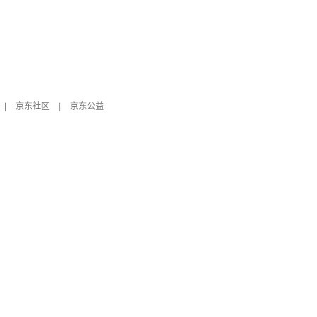
|
京东社区
|
京东公益