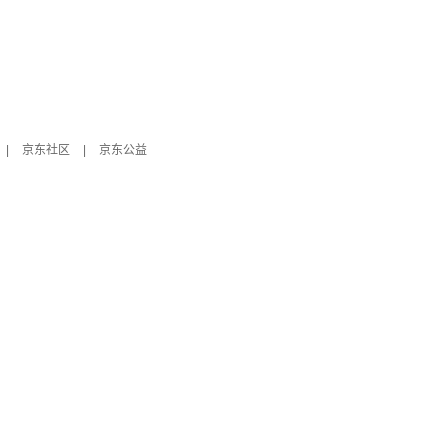
|
京东社区
|
京东公益