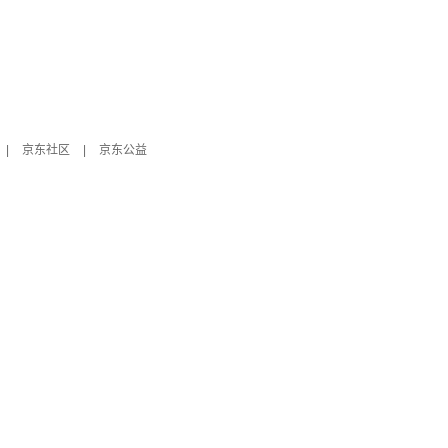
|
京东社区
|
京东公益