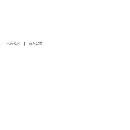
|
京东社区
|
京东公益