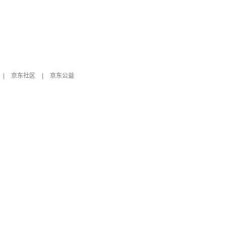
|
京东社区
|
京东公益