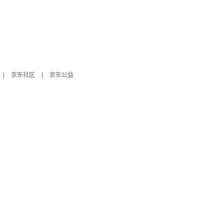
|
京东社区
|
京东公益