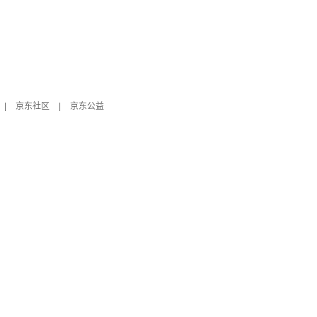
|
京东社区
|
京东公益