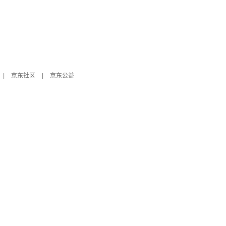
|
京东社区
|
京东公益