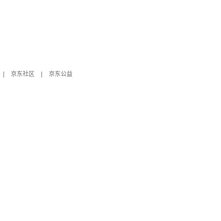
|
京东社区
|
京东公益