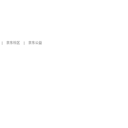
|
京东社区
|
京东公益