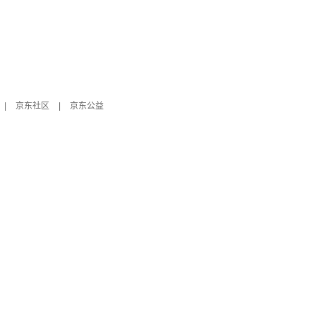
|
京东社区
|
京东公益