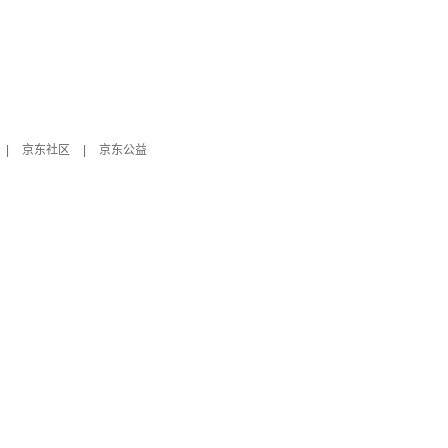
|
京东社区
|
京东公益