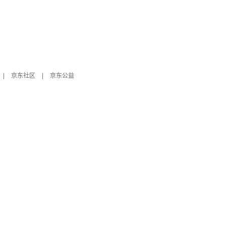
|
京东社区
|
京东公益