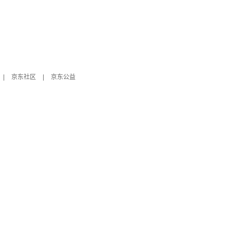
|
京东社区
|
京东公益