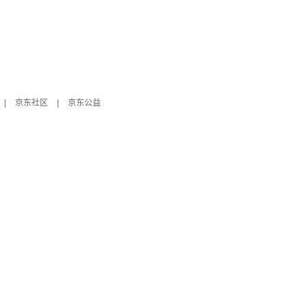
|
京东社区
|
京东公益