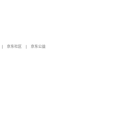
|
京东社区
|
京东公益