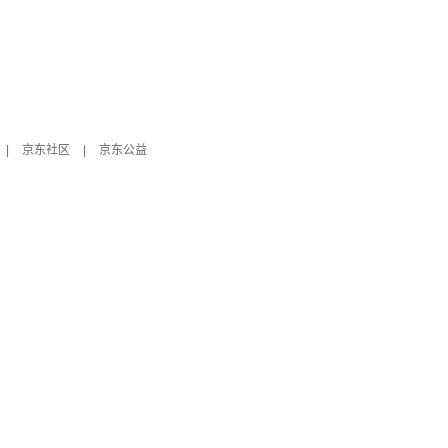
|
京东社区
|
京东公益