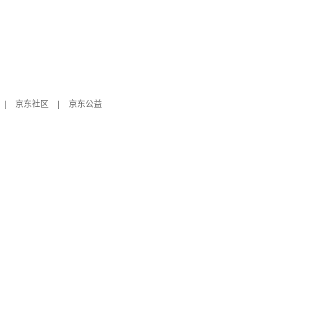
|
京东社区
|
京东公益