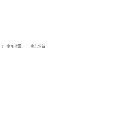
|
京东社区
|
京东公益