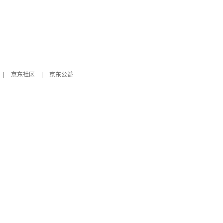
|
京东社区
|
京东公益