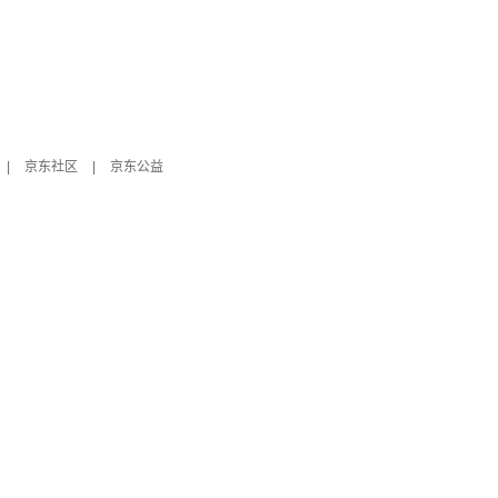
|
京东社区
|
京东公益