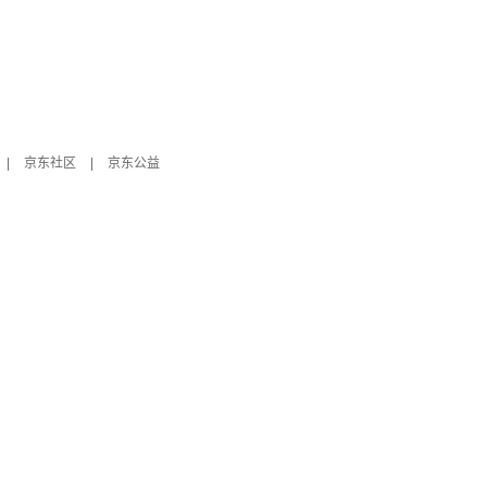
|
京东社区
|
京东公益