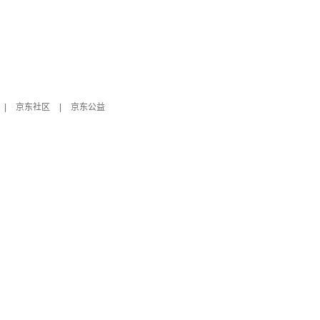
|
京东社区
|
京东公益