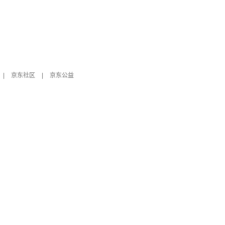
|
京东社区
|
京东公益