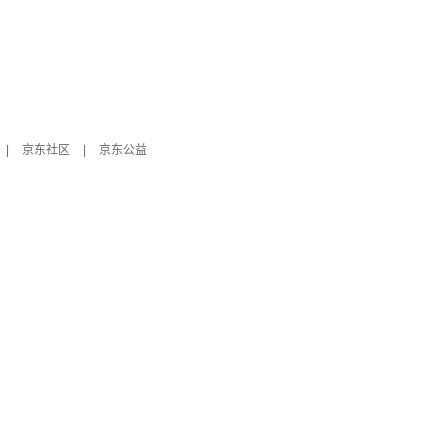
|
京东社区
|
京东公益